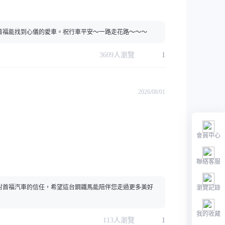
在首福能找到心儀的愛車。祝行車平安～一路走花路～～～
3609
人瀏覽
1
2026/08/01
會員中心
聯絡客服
瀏覽記錄
對首福汽車的信任，希望這台鋼鐵馬能陪伴您走過更多美好
我的收藏
113
人瀏覽
1