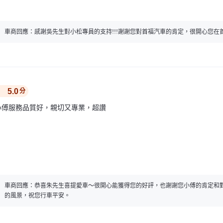
車商回應：
感謝吳先生對小松專員的支持!!!謝謝您對首福汽車的肯定，很開心您
5.0
分
小傅服務品質好，親切又專業，超讚
車商回應：
恭喜朱先生喜提愛車～很開心能獲得您的好評，也謝謝您小傅的肯定和
的風景，祝您行車平安。