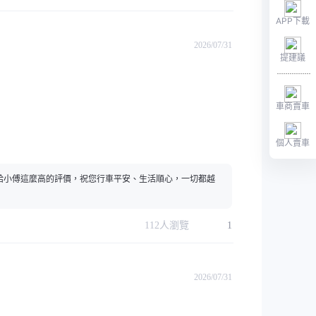
APP下載
2026/07/31
提建議
車商賣車
個人賣車
給小傅這麼高的評價，祝您行車平安、生活順心，一切都越
112
人瀏覽
1
2026/07/31