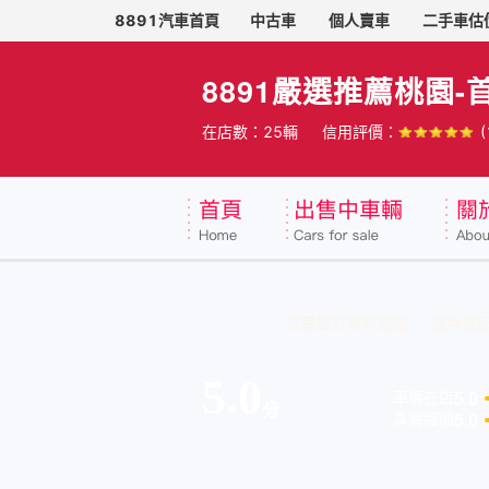
8891汽車首頁
中古車
個人賣車
二手車估
8891嚴選推薦桃園-
在店數：25輛
信用評價：
買賣雙方資料驗證
過戶登
5.0
5.0
車輛在店
分
5.0
真實報價