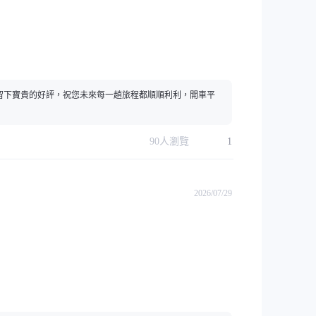
留下寶貴的好評，祝您未來每一趟旅程都順順利利，開車平
90
人瀏覽
1
2026/07/29