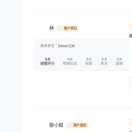
林
過戶登記
購買車型：
Infiniti
Q30
5.0
5.0
5.0
5.0
5.0
總體評分
車輛在店
報價
車況
服務
殷小姐
過戶登記