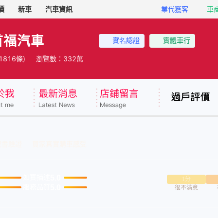
價
新車
汽車資訊
業代獲客
車
首福汽車
實名認證
實體車行
(1816條)
瀏覽數：332萬
記書驗證
買家真實購車感受
5.0
如實描述
1分
5.0
服務品質
很不滿意