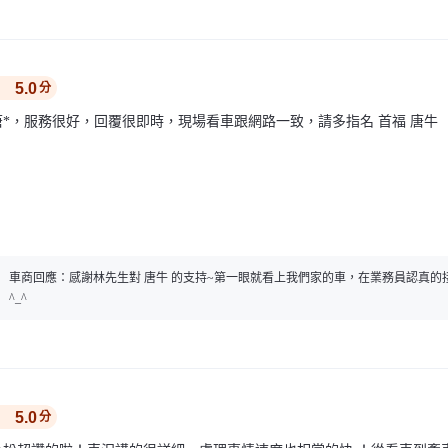
5.0
分
唐*，服務很好，回覆很即時，現場看車跟網路一致，請多指名 首福 唐牛
車商回應：
感謝林先生對 唐牛 的支持~第一眼就看上我們家的車，在業務員認真的
^_^
5.0
分