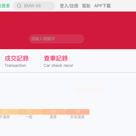
商賣車
BMW X6
登入/註冊
幫助
APP下載
請輸入關鍵字
查看評價審核規則→
2分
3分
4分
5分
不滿意
一般
滿意
非常滿意