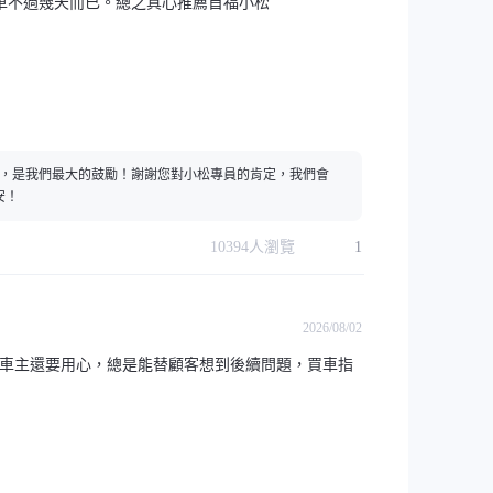
車不過幾天而已。總之真心推薦首福小松
象，是我們最大的鼓勵！謝謝您對小松專員的肯定，我們會
安！
10394
人瀏覽
1
2026/08/02
的車主還要用心，總是能替顧客想到後續問題，買車指