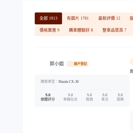
全部
1813
有圖片
1781
最新評價
12
價格實惠
9
購車體驗好
8
整車品質高
7
郭小姐
過戶登記
購買車型：
Mazda
CX-30
5.0
5.0
5.0
5.0
5.0
總體評分
車輛在店
報價
車況
服務