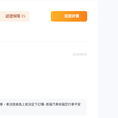
認證保障
15
我要評價
2026/08/04
賞車，車況很美馬上就決定下訂囉~首福汽車祝福您行車平安