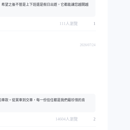
！希望之後不管是上下班還是假日出遊，它都能讓您越開越
111
人瀏覽
1
2026/07/24
的車款。從賞車到交車，每一份信任都是我們最珍惜的肯
14604
人瀏覽
2