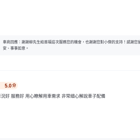
車商回應：
謝謝柳先生給首福這次服務您的機會，也謝謝您對小傑的支持！感謝您
安、事事如意。
5.0
分
車況好 服務好 用心瞭解用車需求 非常細心解說車子配備