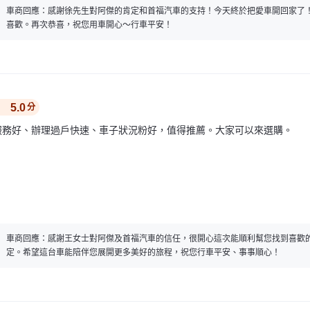
車商回應：
感謝徐先生對阿傑的肯定和首福汽車的支持！今天終於把愛車開回家了
喜歡。再次恭喜，祝您用車開心～行車平安！
5.0
分
服務好、辦理過戶快速、車子狀況粉好，值得推薦。大家可以來選購。
車商回應：
感謝王女士對阿傑及首福汽車的信任，很開心這次能順利幫您找到喜歡
定。希望這台車能陪伴您展開更多美好的旅程，祝您行車平安、事事順心！