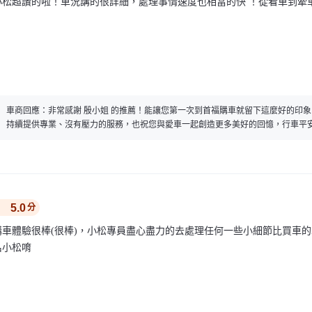
小松超讚的啦！車況講的很詳細，處理事情速度也相當的快 ！從看車到牽
車商回應：
非常感謝 殷小姐 的推薦！能讓您第一次到首福購車就留下這麼好的印
持續提供專業、沒有壓力的服務，也祝您與愛車一起創造更多美好的回憶，行車平
5.0
分
購車體驗很棒(很棒)，小松專員盡心盡力的去處理任何一些小細節比買車
名小松唷