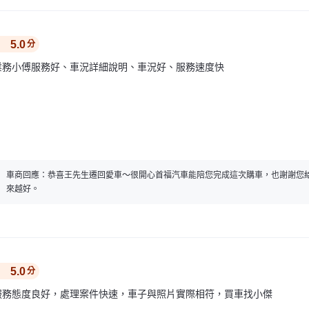
5.0
分
業務小傅服務好、車況詳細說明、車況好、服務速度快
車商回應：
恭喜王先生遷回愛車～很開心首福汽車能陪您完成這次購車，也謝謝您
來越好。
5.0
分
服務態度良好，處理案件快速，車子與照片實際相符，買車找小傑