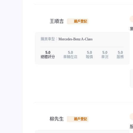
王順吉
過戶登記
購買車型：
Mercedes-Benz
A-Class
5.0
5.0
5.0
5.0
5.0
總體評分
車輛在店
報價
車況
服務
柳先生
過戶登記