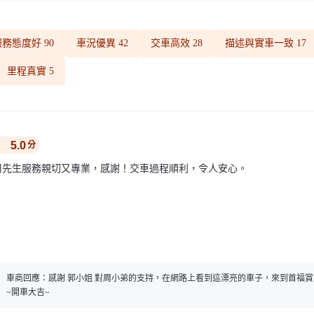
服務態度好
90
車況優異
42
交車高效
28
描述與實車一致
17
里程真實
5
5.0
分
周先生服務親切又專業，感謝！交車過程順利，令人安心。
車商回應：
感謝 郭小姐 對周小弟的支持，在網路上看到這漂亮的車子，來到首福
~開車大吉~