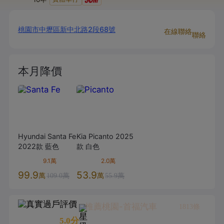
桃園市中壢區新中北路2段68號
在線聯絡
聯絡
本月降價
Hyundai
Santa Fe
Kia
Picanto
2025
2022款
藍色
款
白色
9.1萬
2.0萬
99.9
53.9
萬
萬
109.0萬
55.9萬
推薦桃園-首福汽車
1813
條
5.0
分