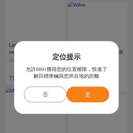
Land Rover
Range Ro
ver Evoque
2022款
Volvo
XC60
2020款
灰
定位提示
色
2022年
|
3萬公里
2019年
|
8萬公里
允許8891獲得您的位置權限，快速了
解目標車輛與您所在地的距離
119.9
萬
79.9
萬
否
是