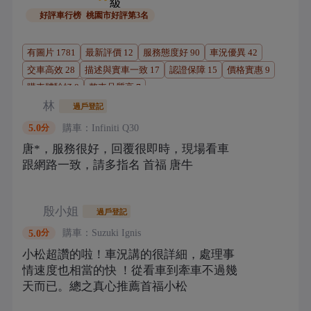
好評車行榜
桃園市好評第3名
有圖片
1781
最新評價
12
服務態度好
90
車況優異
42
交車高效
28
描述與實車一致
17
認證保障
15
價格實惠
9
購車體驗好
8
整車品質高
7
林
過戶登記
購車：
Infiniti
Q30
5.0
分
唐*，服務很好，回覆很即時，現場看車
跟網路一致，請多指名 首福 唐牛
殷小姐
過戶登記
購車：
Suzuki
Ignis
5.0
分
小松超讚的啦！車況講的很詳細，處理事
情速度也相當的快 ！從看車到牽車不過幾
天而已。總之真心推薦首福小松