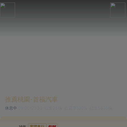
推薦桃園-首福汽車
休息中
09:00-21:30
在售
25
輛
在店率
100%
已售
5636
輛
實體車行
16
年